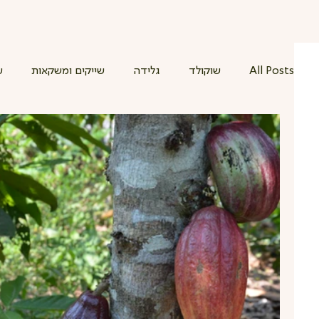
All Posts
שוקולד
גלידה
שייקים ומשקאות
ע
ללא גלוטן
פירות העונה
אומגה 3
לחמים