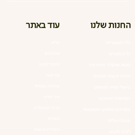
עוד באתר
החנות שלנו
כל הקטגוריות
עלינו
מתכונים
כל המוצרים
סיפורי קקאו
קקאו שוקולד וסופרפוד
צור קשר
פירות יבשים ואגוזים
שאלות נפוצות
בישול אפיה וטעמים
איך קונים
נשנושים ופינוקים
קנייה קבוצתית
ממרחים שמנים ומשקאות
כשרות
מטבח עולמי
הצהרת נגישות
לבית ולנפש