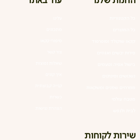
עוד באתר
החנות שלנו
כל הקטגוריות
עלינו
מתכונים
כל המוצרים
סיפורי קקאו
קקאו שוקולד וסופרפוד
צור קשר
פירות יבשים ואגוזים
שאלות נפוצות
בישול אפיה וטעמים
איך קונים
נשנושים ופינוקים
קנייה קבוצתית
ממרחים שמנים ומשקאות
כשרות
מטבח עולמי
הצהרת נגישות
לבית ולנפש
שירות לקוחות