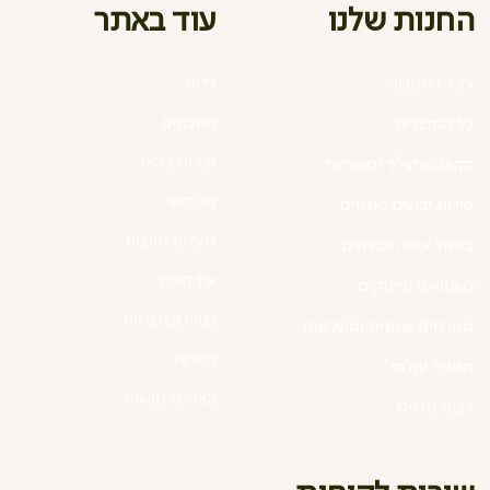
עוד באתר
החנות שלנו
כל הקטגוריות
עלינו
מתכונים
כל המוצרים
סיפורי קקאו
קקאו שוקולד וסופרפוד
צור קשר
פירות יבשים ואגוזים
שאלות נפוצות
בישול אפיה וטעמים
איך קונים
נשנושים ופינוקים
קנייה קבוצתית
ממרחים שמנים ומשקאות
כשרות
מטבח עולמי
הצהרת נגישות
לבית ולנפש