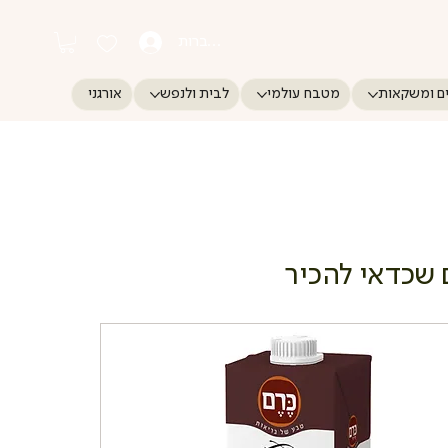
התחברות
ם ומשקאות
מטבח עולמי
לבית ולנפש
אורגני
 שכדאי להכיר