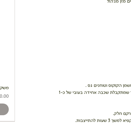
ן הקוקוס וטוחנים גס .  
משקה 
מרפדים את תחתית התבנית בתערובת האגוזים, כך שמתקבלת שכבה אחידה בעובי של כ-1 
מחיר
קם חלק.  
 להתייצבות.  