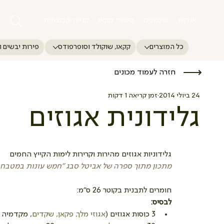
אודות
מתכונים
סיפורי קקאו
קנייה קבוצתית
כל המוצרים
קקאו, שוקולד וסופרפודס
פירות יבשים ו
חזרה לעמוד מכונים
24 ביולי 2014
זמן קריאה 1 דקות
גלידונית אגוזים
גלידוניות אגוזים מהירות וקרירות לימות הקייץ החמים 
מתכון מתוך ספרה של אביטל סבג "חמש עונות במטבח-בי
חומרים לתבנית בקוטר 26 ס"מ:
לבסיס:
3 כוסות אגוזים (
אגוזי מלך, פקאן, שקדים
, מקדמיה א