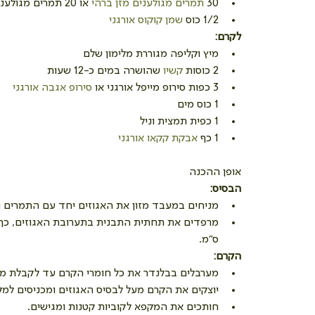
30 
תמרים מגולענים מזן ברהי
 או 20 תמרים מגולענים מזן מג'הול  
1/2 כוס 
שמן קוקוס אורגני
לקרם:
מיץ וקליפה מגוררת מלימון שלם  
2 כוסות 
קשיו
 שהושרה במים כ-12 שעות  
3 כפות סירופ מייפל אורגני או 
סירופ אגבה אורגני
1 כוס מים  
1 כפית תמצית וניל  
1 כף 
אבקת קקאו אורגני
אופן ההכנה
הבסיס:
מניחים במעבד מזון את האגוזים יחד עם התמרים ושמ
ס"מ. 
הקרם:
מערבלים בבלנדר את כל חומרי הקרם עד לקבלת מר
יוצקים את הקרם מעל לבסיס האגוזים ומכניסים למקפיא למשך 3 שעות
חותכים את המקפא לקוביות קטנות ומגישים. 