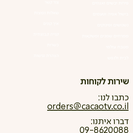
צור קשר
פירות יבשים ואגוזים
שאלות נפוצות
בישול אפיה וטעמים
איך קונים
נשנושים ופינוקים
קנייה קבוצתית
ממרחים שמנים ומשקאות
כשרות
מטבח עולמי
הצהרת נגישות
לבית ולנפש
שירות לקוחות
כתבו לנו:
orders@cacaotv.co.il
דברו איתנו:
09-8620088