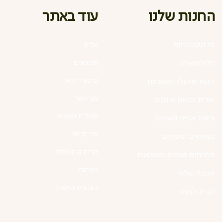
עוד באתר
החנות שלנו
כל הקטגוריות
עלינו
מתכונים
כל המוצרים
סיפורי קקאו
קקאו שוקולד וסופרפוד
צור קשר
פירות יבשים ואגוזים
שאלות נפוצות
בישול אפיה וטעמים
איך קונים
נשנושים ופינוקים
קנייה קבוצתית
ממרחים שמנים ומשקאות
כשרות
מטבח עולמי
הצהרת נגישות
לבית ולנפש