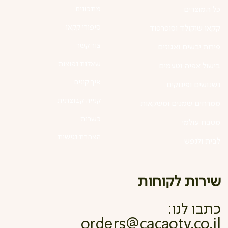
מתכונים
כל המוצרים
סיפורי קקאו
קקאו שוקולד וסופרפוד
צור קשר
פירות יבשים ואגוזים
שאלות נפוצות
בישול אפיה וטעמים
איך קונים
נשנושים ופינוקים
קנייה קבוצתית
ממרחים שמנים ומשקאות
כשרות
מטבח עולמי
הצהרת נגישות
לבית ולנפש
שירות לקוחות
כתבו לנו:
orders@cacaotv.co.il