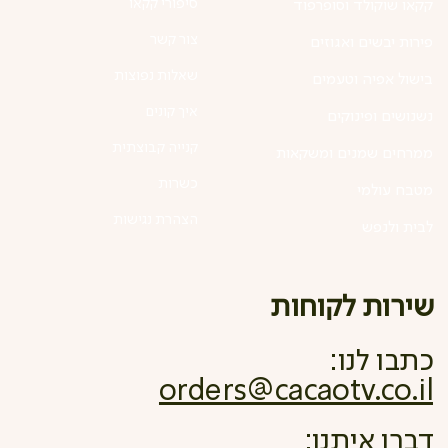
סיפורי קקאו
קקאו שוקולד וסופרפוד
צור קשר
פירות יבשים ואגוזים
שאלות נפוצות
בישול אפיה וטעמים
איך קונים
נשנושים ופינוקים
קנייה קבוצתית
ממרחים שמנים ומשקאות
כשרות
מטבח עולמי
הצהרת נגישות
לבית ולנפש
שירות לקוחות
כתבו לנו:
orders@cacaotv.co.il
דברו איתנו: