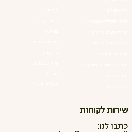
מתכונים
כל המוצרים
סיפורי קקאו
קקאו שוקולד וסופרפוד
צור קשר
פירות יבשים ואגוזים
שאלות נפוצות
בישול אפיה וטעמים
איך קונים
נשנושים ופינוקים
קנייה קבוצתית
ממרחים שמנים ומשקאות
כשרות
מטבח עולמי
הצהרת נגישות
לבית ולנפש
שירות לקוחות
כתבו לנו: