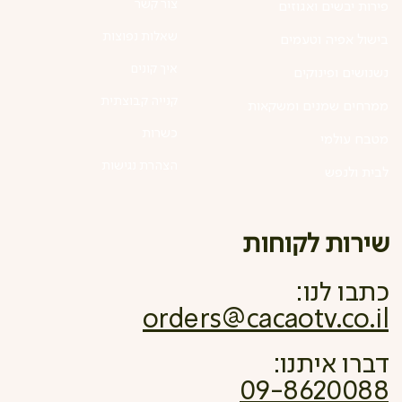
צור קשר
פירות יבשים ואגוזים
שאלות נפוצות
בישול אפיה וטעמים
איך קונים
נשנושים ופינוקים
קנייה קבוצתית
ממרחים שמנים ומשקאות
כשרות
מטבח עולמי
הצהרת נגישות
לבית ולנפש
שירות לקוחות
כתבו לנו:
orders@cacaotv.co.il
דברו איתנו:
09-8620088