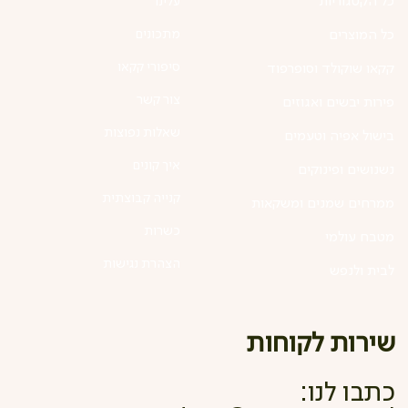
כל הקטגוריות
עלינו
מתכונים
כל המוצרים
סיפורי קקאו
קקאו שוקולד וסופרפוד
צור קשר
פירות יבשים ואגוזים
שאלות נפוצות
בישול אפיה וטעמים
איך קונים
נשנושים ופינוקים
קנייה קבוצתית
ממרחים שמנים ומשקאות
כשרות
מטבח עולמי
הצהרת נגישות
לבית ולנפש
שירות לקוחות
כתבו לנו: