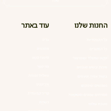
שלח
עוד באתר
החנות שלנו
כל הקטגוריות
עלינו
מתכונים
כל המוצרים
סיפורי קקאו
קקאו שוקולד וסופרפוד
צור קשר
פירות יבשים ואגוזים
שאלות נפוצות
בישול אפיה וטעמים
איך קונים
נשנושים ופינוקים
קנייה קבוצתית
ממרחים שמנים ומשקאות
כשרות
מטבח עולמי