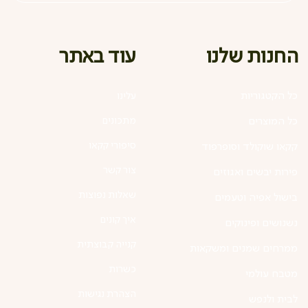
עוד באתר
החנות שלנו
כל הקטגוריות
עלינו
מתכונים
כל המוצרים
סיפורי קקאו
קקאו שוקולד וסופרפוד
צור קשר
פירות יבשים ואגוזים
שאלות נפוצות
בישול אפיה וטעמים
איך קונים
נשנושים ופינוקים
קנייה קבוצתית
ממרחים שמנים ומשקאות
כשרות
מטבח עולמי
הצהרת נגישות
לבית ולנפש