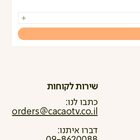
מחי
שירות לקוחות
כתבו לנו:
orders@cacaotv.co.il
דברו איתנו:
09-8620088