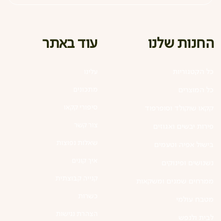
עוד באתר
החנות שלנו
כל הקטגוריות
עלינו
מתכונים
כל המוצרים
סיפורי קקאו
קקאו שוקולד וסופרפוד
צור קשר
פירות יבשים ואגוזים
שאלות נפוצות
בישול אפיה וטעמים
איך קונים
נשנושים ופינוקים
קנייה קבוצתית
ממרחים שמנים ומשקאות
כשרות
מטבח עולמי
הצהרת נגישות
לבית ולנפש