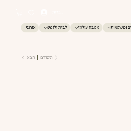
התחברות
ם ומשקאות
מטבח עולמי
לבית ולנפש
אורגני
הקודם
הבא