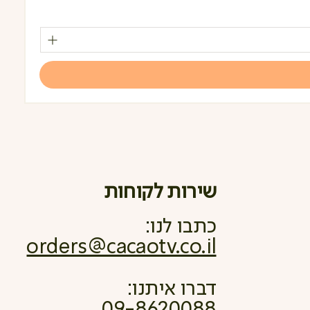
מחי
שירות לקוחות
כתבו לנו:
orders@cacaotv.co.il
דברו איתנו:
09-8620088