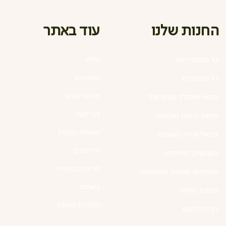
עוד באתר
החנות שלנו
כל הקטגוריות
עלינו
מתכונים
כל המוצרים
סיפורי קקאו
קקאו שוקולד וסופרפוד
צור קשר
פירות יבשים ואגוזים
שאלות נפוצות
בישול אפיה וטעמים
איך קונים
נשנושים ופינוקים
קנייה קבוצתית
ממרחים שמנים ומשקאות
כשרות
מטבח עולמי
הצהרת נגישות
לבית ולנפש