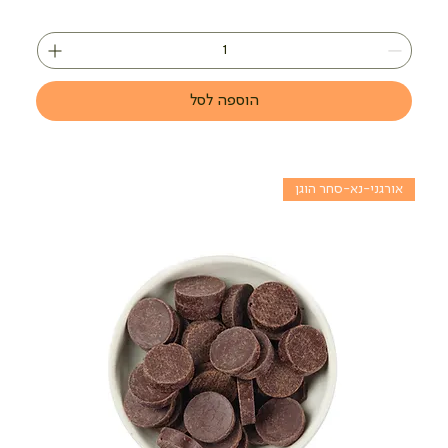
הוספה לסל
אורגני-נא-סחר הוגן