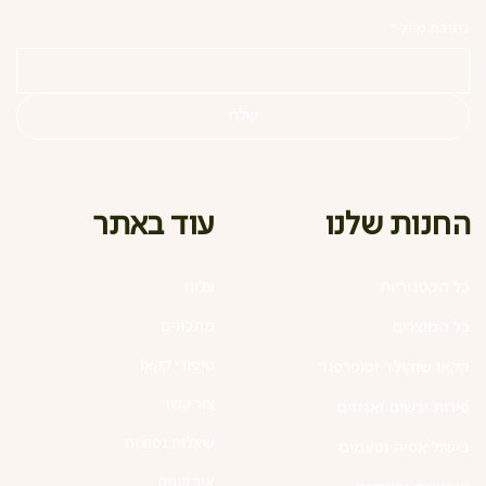
כתובת מייל
*
שלח
עוד באתר
החנות שלנו
כל הקטגוריות
עלינו
מתכונים
כל המוצרים
סיפורי קקאו
קקאו שוקולד וסופרפוד
צור קשר
פירות יבשים ואגוזים
שאלות נפוצות
בישול אפיה וטעמים
איך קונים