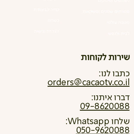
נשנושים ופינוקים
קנייה קבוצתית
ממרחים שמנים ומשקאות
כשרות
מטבח עולמי
הצהרת נגישות
לבית ולנפש
שירות לקוחות
כתבו לנו:
orders@cacaotv.co.il
דברו איתנו:
09-8620088
שלחו Whatsapp:
050-9620088