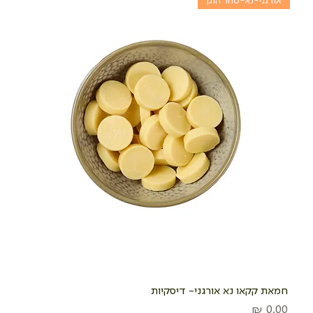
אורגני-נא-סחר הוגן
חמאת קקאו נא אורגני- דיסקיות
מחיר