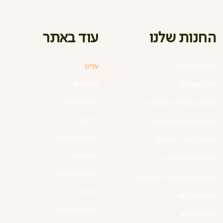
עוד באתר
החנות שלנו
כל הקטגוריות
עלינו
מתכונים
כל המוצרים
סיפורי קקאו
קקאו שוקולד וסופרפוד
צור קשר
פירות יבשים ואגוזים
שאלות נפוצות
בישול אפיה וטעמים
איך קונים
נשנושים ופינוקים
קנייה קבוצתית
ממרחים שמנים ומשקאות
כשרות
מטבח עולמי
הצהרת נגישות
לבית ולנפש