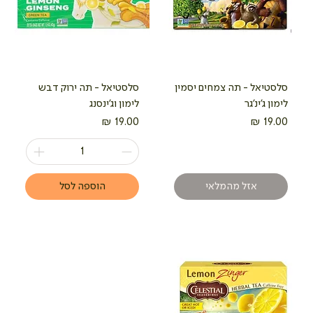
סלסטיאל - תה צמחים יסמין
סלסטיאל - תה ירוק דבש
לימון ג'ינ'גר
לימון וג'ינסנג
מחיר
מחיר
אזל מהמלאי
הוספה לסל