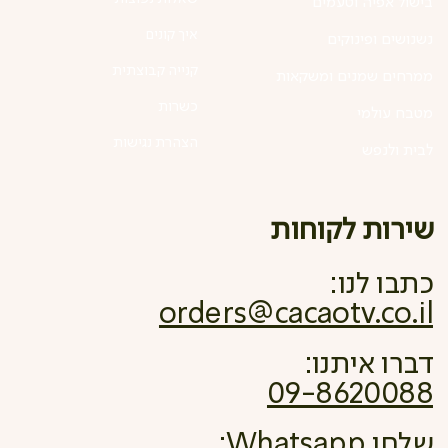
בישול אפיה וטעמים
איך קונים
נשנושים ופינוקים
קנייה קבוצתית
ממרחים שמנים ומשקאות
כשרות
מטבח עולמי
הצהרת נגישות
לבית ולנפש
שירות לקוחות
כתבו לנו:
orders@cacaotv.co.il
דברו איתנו:
09-8620088
שלחו Whatsapp: