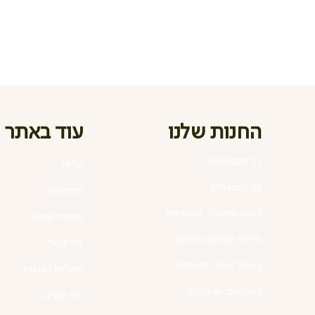
החנות שלנו
עוד באתר
כל הקטגוריות
עלינו
כל המוצרים
מתכונים
קקאו שוקולד וסופרפוד
סיפורי קקאו
פירות יבשים ואגוזים
צור קשר
בישול אפיה וטעמים
שאלות נפוצות
נשנושים ופינוקים
איך קונים