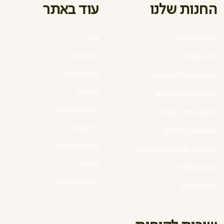
עוד באתר
החנות שלנו
כל הקטגוריות
עלינו
מתכונים
כל המוצרים
סיפורי קקאו
קקאו שוקולד וסופרפוד
צור קשר
פירות יבשים ואגוזים
שאלות נפוצות
בישול אפיה וטעמים
איך קונים
נשנושים ופינוקים
קנייה קבוצתית
ממרחים שמנים ומשקאות
כשרות
מטבח עולמי
הצהרת נגישות
לבית ולנפש