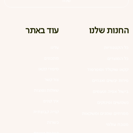
שלח
עוד באתר
החנות שלנו
כל הקטגוריות
עלינו
מתכונים
כל המוצרים
סיפורי קקאו
קקאו שוקולד וסופרפוד
צור קשר
פירות יבשים ואגוזים
שאלות נפוצות
בישול אפיה וטעמים
איך קונים
נשנושים ופינוקים
קנייה קבוצתית
ממרחים שמנים ומשקאות
כשרות
מטבח עולמי