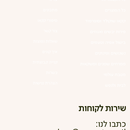
מתכונים
כל המוצרים
סיפורי קקאו
קקאו שוקולד וסופרפוד
צור קשר
פירות יבשים ואגוזים
שאלות נפוצות
בישול אפיה וטעמים
איך קונים
נשנושים ופינוקים
קנייה קבוצתית
ממרחים שמנים ומשקאות
כשרות
מטבח עולמי
הצהרת נגישות
לבית ולנפש
שירות לקוחות
כתבו לנו: