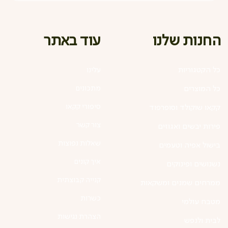
עוד באתר
החנות שלנו
כל הקטגוריות
עלינו
מתכונים
כל המוצרים
סיפורי קקאו
קקאו שוקולד וסופרפוד
צור קשר
פירות יבשים ואגוזים
שאלות נפוצות
בישול אפיה וטעמים
איך קונים
נשנושים ופינוקים
קנייה קבוצתית
ממרחים שמנים ומשקאות
כשרות
מטבח עולמי
הצהרת נגישות
לבית ולנפש