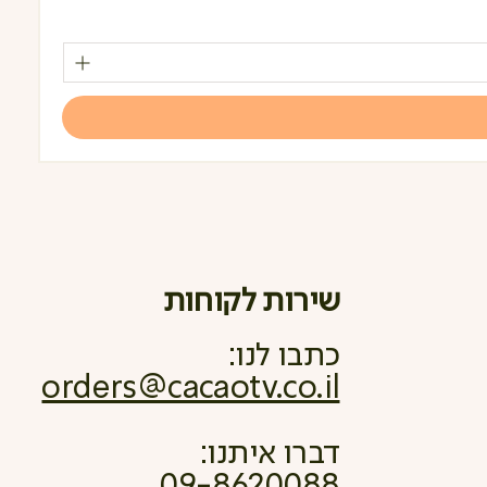
מחי
שירות לקוחות
כתבו לנו:
orders@cacaotv.co.il
דברו איתנו:
09-8620088