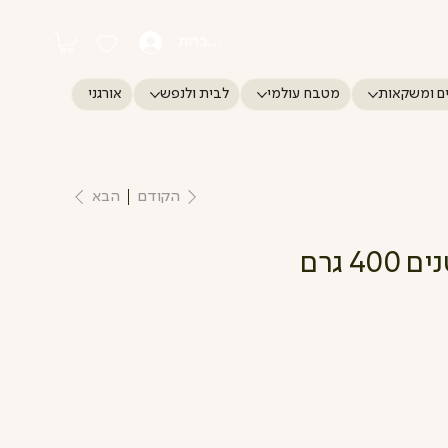
התחברות
ם ומשקאות
מטבח עולמי
לבית ולנפש
אורגני
הקודם
הבא
4 גרם