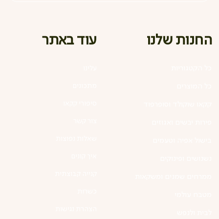
עוד באתר
החנות שלנו
כל הקטגוריות
עלינו
מתכונים
כל המוצרים
סיפורי קקאו
קקאו שוקולד וסופרפוד
צור קשר
פירות יבשים ואגוזים
שאלות נפוצות
בישול אפיה וטעמים
איך קונים
נשנושים ופינוקים
קנייה קבוצתית
ממרחים שמנים ומשקאות
כשרות
מטבח עולמי
הצהרת נגישות
לבית ולנפש