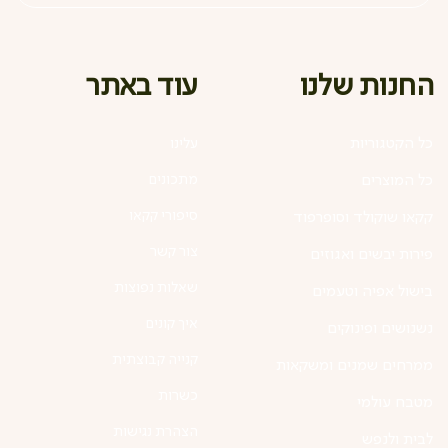
עוד באתר
החנות שלנו
כל הקטגוריות
עלינו
מתכונים
כל המוצרים
סיפורי קקאו
קקאו שוקולד וסופרפוד
צור קשר
פירות יבשים ואגוזים
שאלות נפוצות
בישול אפיה וטעמים
איך קונים
נשנושים ופינוקים
קנייה קבוצתית
ממרחים שמנים ומשקאות
כשרות
מטבח עולמי
הצהרת נגישות
לבית ולנפש