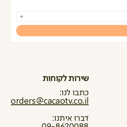
מחי
שירות לקוחות
כתבו לנו:
orders@cacaotv.co.il
דברו איתנו:
09-8620088