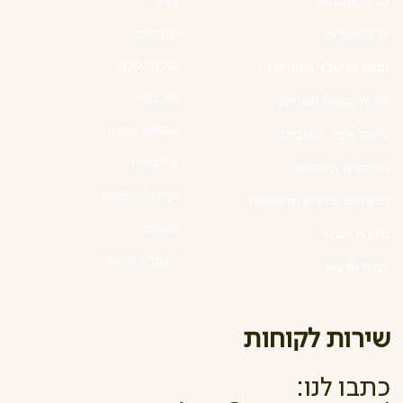
כל הקטגוריות
עלינו
מתכונים
כל המוצרים
סיפורי קקאו
קקאו שוקולד וסופרפוד
צור קשר
פירות יבשים ואגוזים
שאלות נפוצות
בישול אפיה וטעמים
איך קונים
נשנושים ופינוקים
קנייה קבוצתית
ממרחים שמנים ומשקאות
כשרות
מטבח עולמי
הצהרת נגישות
לבית ולנפש
שירות לקוחות
כתבו לנו: