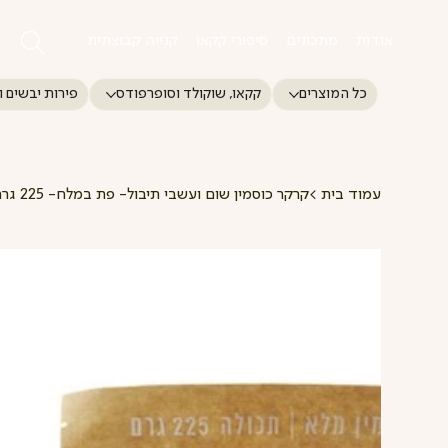
אודות
מתכונים
סיפורי קקאו
קנייה קבוצתית
כל המוצרים
קקאו, שוקולד וסופרפודס
פירות יבשים ו
עמוד בית
>
קרקר כוסמין שום ועשבי תיבול- פת במלח- 225 גרם