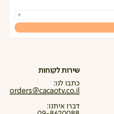
מחי
שירות לקוחות
כתבו לנו:
orders@cacaotv.co.il
דברו איתנו:
09-8620088