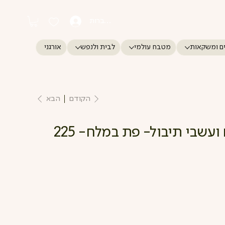
התחברות
ם ומשקאות
מטבח עולמי
לבית ולנפש
אורגני
הקודם
הבא
קרקר כוסמין שום ועשבי תיבול- פת במלח- 225