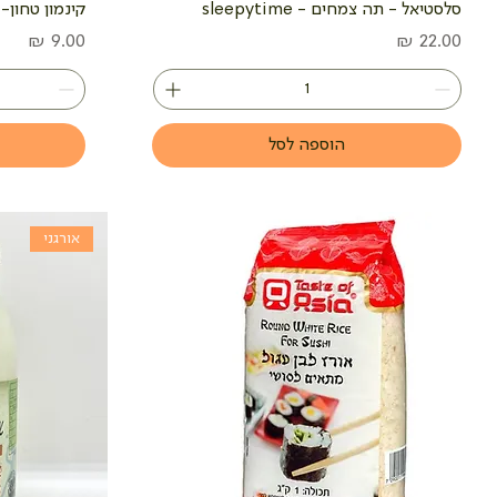
סלסטיאל - תה צמחים - sleepytime
קינמון טחון- 100 גרם
מחיר
מחיר
הוספה לסל
אורגני