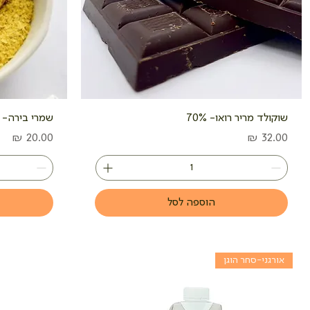
שוקולד מריר רואו- 70%
שמרי בירה- פ
מחיר
מחיר
הוספה לסל
אורגני-סחר הוגן