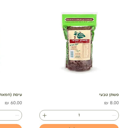
פשתן טבעי
עיסת (חמאת) שקד
מחיר
מחיר