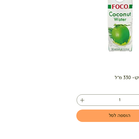
3 מ"ל
הוספה לסל