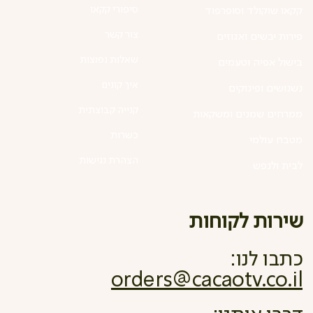
סיפורי קקאו
קקאו שוקולד וסופרפוד
צור קשר
פירות יבשים ואגוזים
שאלות נפוצות
בישול אפיה וטעמים
איך קונים
נשנושים ופינוקים
קנייה קבוצתית
ממרחים שמנים ומשקאות
כשרות
מטבח עולמי
הצהרת נגישות
לבית ולנפש
שירות לקוחות
כתבו לנו:
orders@cacaotv.co.il