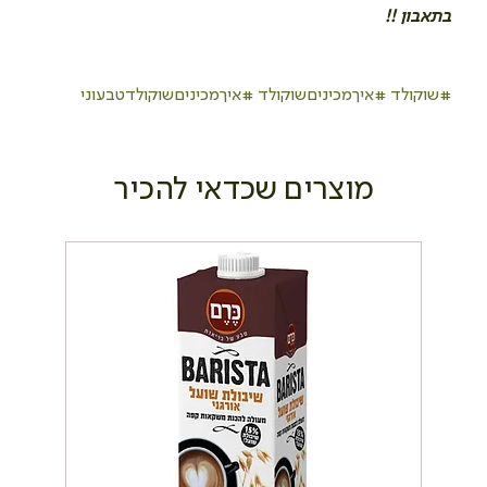
בתאבון !!
#שוקולד
#איךמכיניםשוקולד
#איךמכיניםשוקולדטבעוני
מוצרים שכדאי להכיר