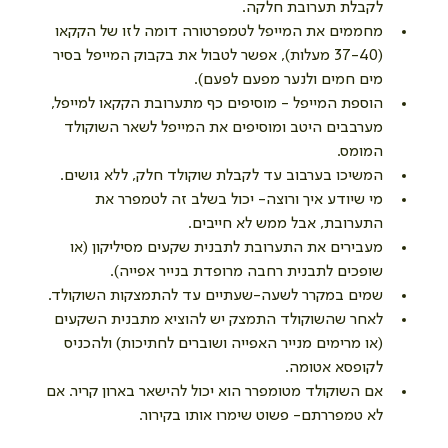
לקבלת תערובת חלקה.   
מחממים את המייפל לטמפרטורה דומה לזו של הקקאו 
(37-40 מעלות), אפשר לטבול את בקבוק המייפל בסיר 
מים חמים ולנער מפעם לפעם). 
הוספת המייפל - מוסיפים כף מתערובת הקקאו למייפל, 
מערבבים היטב ומוסיפים את המייפל לשאר השוקולד 
המומס.  
המשיכו בערבוב עד לקבלת שוקולד חלק, ללא גושים.  
מי שיודע איך ורוצה- יכול בשלב זה לטמפרר את 
התערובת, אבל ממש לא חייבים.  
מעבירים את התערובת לתבנית שקעים מסיליקון (או 
שופכים לתבנית רחבה מרופדת בנייר אפייה).  
שמים במקרר לשעה-שעתיים עד להתמצקות השוקולד.   
לאחר שהשוקולד התמצק יש להוציא מתבנית השקעים 
(או מרימים מנייר האפייה ושוברים לחתיכות) ולהכניס 
לקופסא אטומה.  
אם השוקולד מטומפרר הוא יכול להישאר בארון קריר. אם 
לא טמפררתם- פשוט שימרו אותו בקירור. 