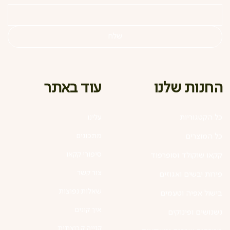
שלח
עוד באתר
החנות שלנו
כל הקטגוריות
עלינו
מתכונים
כל המוצרים
סיפורי קקאו
קקאו שוקולד וסופרפוד
צור קשר
פירות יבשים ואגוזים
שאלות נפוצות
בישול אפיה וטעמים
איך קונים
נשנושים ופינוקים
קנייה קבוצתית