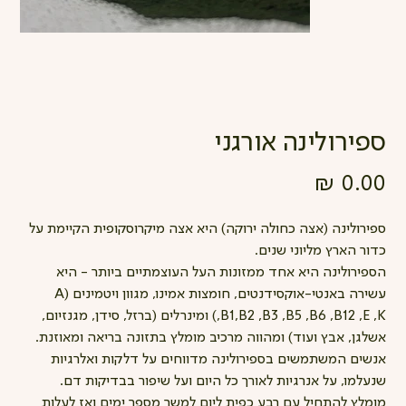
ספירולינה אורגני
מחיר
ספירולינה (אצה כחולה ירוקה) היא אצה מיקרוסקופית הקיימת על
כדור הארץ מליוני שנים.
הספירולינה היא אחד ממזונות העל העוצמתיים ביותר - היא
עשירה באנטי-אוקסידנטים, חומצות אמינו, מגוון ויטמינים (A
,B1,B2 ,B3 ,B5 ,B6 ,B12 ,E ,K) ומינרלים (ברזל, סידן, מגנזיום,
אשלגן, אבץ ועוד) ומהווה מרכיב מומלץ בתזונה בריאה ומאוזנת.
אנשים המשתמשים בספירולינה מדווחים על דלקות ואלרגיות
שנעלמו, על אנרגיות לאורך כל היום ועל שיפור בבדיקות דם.
מומלץ להתחיל עם רבע כפית ליום למשך מספר ימים ואז לעלות