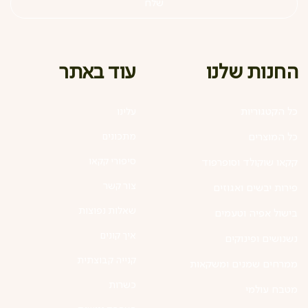
שלח
עוד באתר
החנות שלנו
כל הקטגוריות
עלינו
מתכונים
כל המוצרים
סיפורי קקאו
קקאו שוקולד וסופרפוד
צור קשר
פירות יבשים ואגוזים
שאלות נפוצות
בישול אפיה וטעמים
איך קונים
נשנושים ופינוקים
קנייה קבוצתית
ממרחים שמנים ומשקאות
כשרות
מטבח עולמי