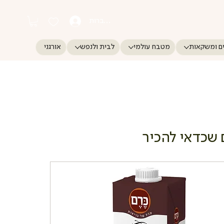
התחברות
ם ומשקאות
מטבח עולמי
לבית ולנפש
אורגני
 שכדאי להכיר