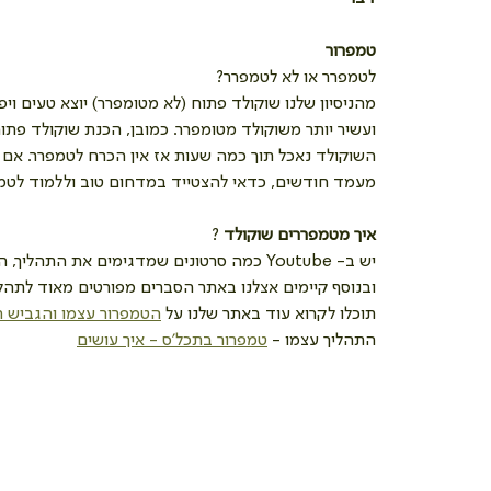
טמפרור
לטמפרר או לא לטמפרר? 
מהניסיון שלנו שוקולד פתוח (לא מטומפרר) יוצא טעים ויפ
ועשיר יותר משוקולד מטומפרר. כמובן, הכנת שוקולד פתו
השוקולד נאכל תוך כמה שעות אז אין הכרח לטמפרר. אם מ
מעמד חודשים, כדאי להצטייד במדחום טוב וללמוד לטמפר
איך מטמפררים שוקולד
 ?
יש ב- Youtube כמה סרטונים שמדגימים את התהליך, הבאנו לכם כאן אחד 
ובנוסף קיימים אצלנו באתר הסברים מפורטים מאוד לתהלי
תוכלו לקרוא עוד באתר שלנו על 
הטמפרור עצמו והגביש 
התהליך עצמו - 
טמפרור בתכל'ס - איך עושים