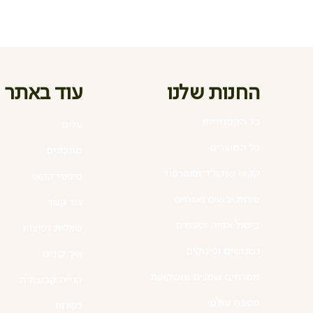
החנות שלנו
עוד באתר
כל הקטגוריות
עלינו
כל המוצרים
מתכונים
קקאו שוקולד וסופרפוד
סיפורי קקאו
פירות יבשים ואגוזים
צור קשר
בישול אפיה וטעמים
שאלות נפוצות
נשנושים ופינוקים
איך קונים
ממרחים שמנים ומשקאות
קנייה קבוצתית
מטבח עולמי
כשרות