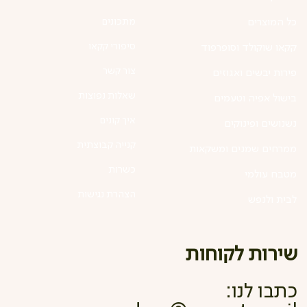
מתכונים
כל המוצרים
סיפורי קקאו
קקאו שוקולד וסופרפוד
צור קשר
פירות יבשים ואגוזים
שאלות נפוצות
בישול אפיה וטעמים
איך קונים
נשנושים ופינוקים
קנייה קבוצתית
ממרחים שמנים ומשקאות
כשרות
מטבח עולמי
הצהרת נגישות
לבית ולנפש
שירות לקוחות
כתבו לנו: