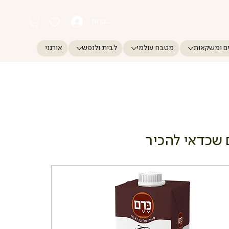
התחברות
ם ומשקאות
מטבח עולמי
לבית ולנפש
אורגני
 שכדאי להכיר